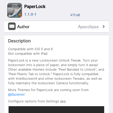
PaperLock
1.1.0-1
475 kB
Author
Apocolipse